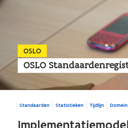
OSLO
OSLO Standaardenregis
Standaarden
Statistieken
Tijdlijn
Domein
Implementatiemodel 