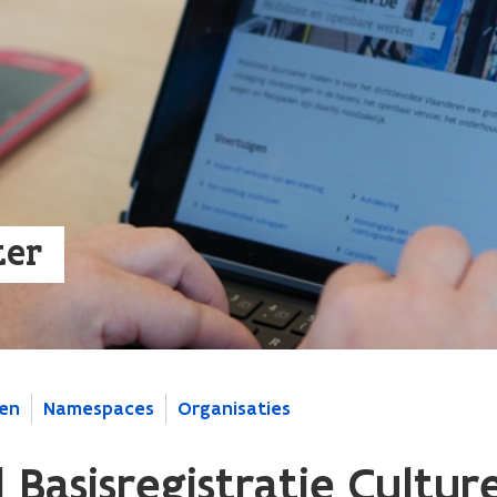
ter
en
Namespaces
Organisaties
Basisregistratie Cultur